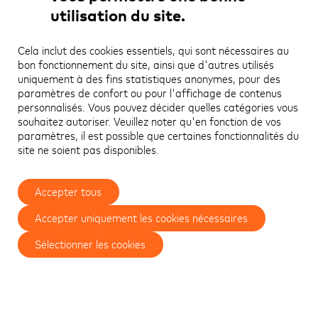
Fax: +49 6196 93063-45
utilisation du site.
E-Mail: info@krgroup.de
Cela inclut des cookies essentiels, qui sont nécessaires au
bon fonctionnement du site, ainsi que d'autres utilisés
uniquement à des fins statistiques anonymes, pour des
paramètres de confort ou pour l'affichage de contenus
personnalisés. Vous pouvez décider quelles catégories vous
souhaitez autoriser. Veuillez noter qu'en fonction de vos
paramètres, il est possible que certaines fonctionnalités du
site ne soient pas disponibles.
Accepter tous
Accepter uniquement les cookies nécessaires
Sélectionner les cookies
Conditions de participation
Notice d’information
Mentions légales
Gestion des cookies